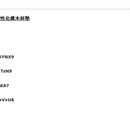
個性化樟木杯墊
M3YNX9
RTsN9
idA7
ypVvU8