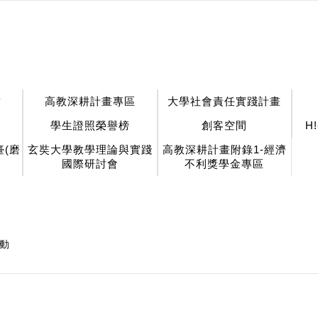
章
高教深耕計畫專區
大學社會責任實踐計畫
學生證照榮譽榜
創客空間
H
(磨
玄奘大學教學理論與實踐
高教深耕計畫附錄1-經濟
國際研討會
不利獎學金專區
動