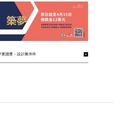
夢實踐獎 - 設計陳沛吟