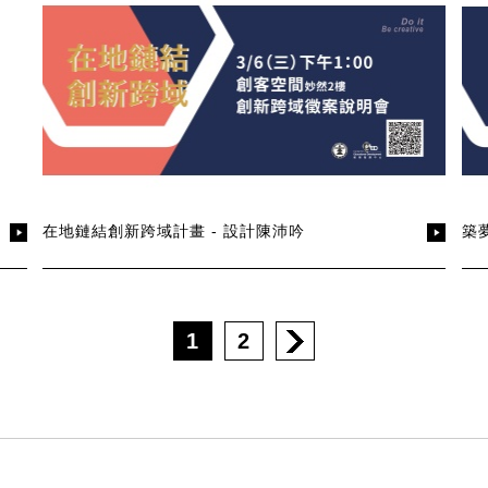
在地鏈結創新跨域計畫 - 設計陳沛吟
築
1
2