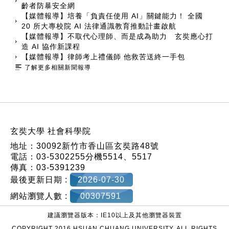
齡者防暴安全網
【媒體報導】培養「負責任使用 AI」關鍵能力！ 全國
20 所大專校院 AI 法律通識教育推動計畫啟航
【媒體報導】不取代心理師、而是成為助力 玄奘應心打
造 AI 協作新課程
【媒體報導】律師考上禮儀師 他救苦送終一手包
了解更多相關新聞報導
:::
玄奘大學 社會科學院
地址：30092新竹市香山區玄奘路48號
電話：03-5302255分機5514、5517
傳真：03-5391239
最後更新日期 :
2026-07-30
網站瀏覽人數 :
00307591
建議瀏覽器版本：IE10以上及其他瀏覽器裝置
COPYRIGHT 2016 HSUAN CHUANG UNIVERSITY. ALL RIGHTS