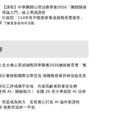
【課程】中華團體心理治療學會2026「團體關係
理論入門」線上導讀課程
行政院「114年性平觀察家養成挑戰有獎徵答」
了解更多校內外活動
導
玄大應心系胡珈甄同學榮獲2026總統教育獎「奮
斯計畫推動國際法學交流 德國教授葛祥林蒞臨玄奘
與社工跨域攜手在地 共築高齡者防暴安全網
 AI」關鍵能力！ 全國 20 所大專校院 AI 法律
而是成為助力 玄奘應心打造 AI 協作新課程
師 他救苦送終一手包