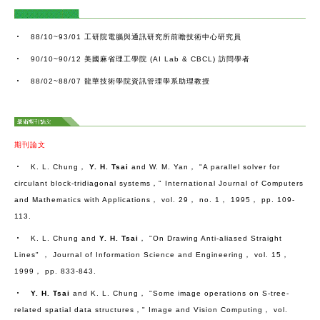
‧ 88/10~93/01 工研院電腦與通訊研究所前瞻技術中心研究員
‧ 90/10~90/12 美國麻省理工學院 (AI Lab & CBCL) 訪問學者
‧ 88/02~88/07 龍華技術學院資訊管理學系助理教授
期刊論文
‧ K. L. Chung，
Y. H. Tsai
and W. M. Yan， "A parallel solver for
circulant block-tridiagonal systems，" International Journal of Computers
and Mathematics with Applications， vol. 29， no. 1， 1995， pp. 109-
113.
‧ K. L. Chung and
Y. H. Tsai
， "On Drawing Anti-aliased Straight
Lines" ， Journal of Information Science and Engineering， vol. 15，
1999， pp. 833-843.
‧
Y. H. Tsai
and K. L. Chung， "Some image operations on S-tree-
related spatial data structures，" Image and Vision Computing， vol.