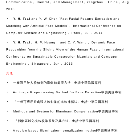
Communication， Control， and Management，Yangzhou， China， Aug.
2010.
‧
Y. H. Tsai
and Y. W. Chen “Fast Facial Feature Extraction and
Matching with Artificial Face Models”， International Conference on
Computer Science and Engineering， Paris， Jul， 2011.
‧
Y. H. Tsai
， H. P. Huang， and C. Y. Wang， Dynamic Face
Recognition from the Sliding View of the Human Face， International
Conference on Sustainable Construction Materials and Computer
Engineering， Singapore， Jun， 2013
其他
‧ 一種適用於人臉偵測的影像前處理方法」申請中華民國專利
‧ An image Preprocessing Method for Face Detection申請美國專利
‧ 「一種可應用於處理人臉影像的光線補償法」申請中華民國專利
‧ Methods and System for Illuminant Compensation申請美國專利
‧ 「影像區域化光線校準系統及其方法」申請中華民國專利
‧ A region based illumination-normalization method申請美國專利