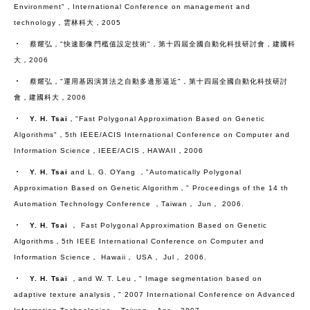
Environment"，International Conference on management and
technology，雲林科大，2005
‧
蔡耀弘
，"快速影像門檻值設定技術"，第十四屆全國自動化科技研討會，建國科
大，2006
‧
蔡耀弘
，"運用基因演算法之自動多邊形逼近"，第十四屆全國自動化科技研討
會，建國科大，2006
‧
Y. H. Tsai
，"Fast Polygonal Approximation Based on Genetic
Algorithms"，5th IEEE/ACIS International Conference on Computer and
Information Science，IEEE/ACIS，HAWAII，2006
‧
Y. H. Tsai
and L. G. OYang ，"Automatically Polygonal
Approximation Based on Genetic Algorithm，" Proceedings of the 14 th
Automation Technology Conference ，Taiwan， Jun， 2006.
‧
Y. H. Tsai
， Fast Polygonal Approximation Based on Genetic
Algorithms，5th IEEE International Conference on Computer and
Information Science， Hawaii， USA， Jul， 2006.
‧
Y. H. Tsai
，and W. T. Leu，" Image segmentation based on
adaptive texture analysis，" 2007 International Conference on Advanced