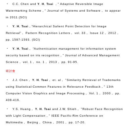
‧ C.C. Chen and
Y. H. Tsai
，" Adaptive Reversible Image
Watermarking Scheme，" Journal of Systems and Software， to appear
in 2011.(SCI)
‧
Y. H. Tsai
，“Hierarchical Salient Point Detection for Image
Retrieval”， Pattern Recognition Letters， vol. 33， Issue 12， 2012，
pp. 1587-1593. (SCI)
‧
Y. H. Tsai
， “Authentication management for information system
security based on iris recognition，” Journal of Advanced Management
Science， vol. 1， no. 1， 2013， pp. 91-95.
研討會
‧ J.J. Chen，
Y. H. Tsai
， et. al， "Similarity Retrieval of Trademarks
using Statistical-Common Features in Relevance Feedback，" 13th
Computer Vision Graphics and Image Processing， Vol. 1， 2000， pp.
408-416.
‧ Y.S. Huang，
Y. H. Tsai
and J.W. Shieh， "Robust Face Recognition
with Light Compensation，" IEEE Pacific-Rim Conference on
Multimedia， Beijing， China， 2001， pp. 17-20.