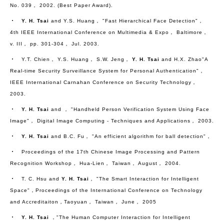
No. 039， 2002. (Best Paper Award).
‧
Y. H. Tsai
and Y.S. Huang， "Fast Hierarchical Face Detection"，
4th IEEE International Conference on Multimedia & Expo， Baltimore，
v. III， pp. 301-304， Jul. 2003.
‧ Y.T. Chien， Y.S. Huang， S.W. Jeng，
Y. H. Tsai
and H.X. Zhao"A
Real-time Security Surveillance System for Personal Authentication"，
IEEE International Carnahan Conference on Security Technology，
2003.
‧
Y. H. Tsai
and ， "Handheld Person Verification System Using Face
Image"， Digital Image Computing - Techniques and Applications， 2003.
‧
Y. H. Tsai
and B.C. Fu， "An efficient algorithm for ball detection"，
‧ Proceedings of the 17th Chinese Image Processing and Pattern
Recognition Workshop， Hua-Lien， Taiwan， August， 2004.
‧ T. C. Hsu and
Y. H. Tsai
， "The Smart Interaction for Intelligent
Space"，Proceedings of the International Conference on Technology
and Accreditaiton，Taoyuan， Taiwan， June， 2005
‧
Y. H. Tsai
，"The Human Computer Interaction for Intelligent