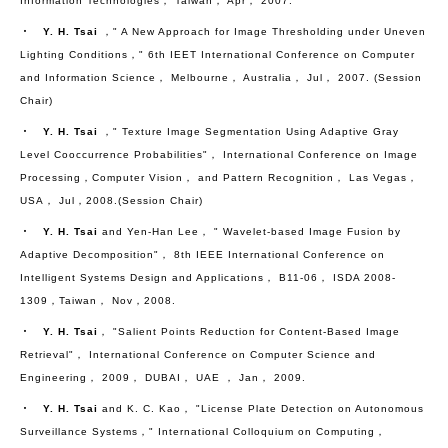
Information Technologies， Taiwan， Apr， 2007.
‧
Y. H. Tsai
，" A New Approach for Image Thresholding under Uneven
Lighting Conditions，" 6th IEET International Conference on Computer
and Information Science， Melbourne， Australia， Jul， 2007. (Session
Chair)
‧
Y. H. Tsai
，" Texture Image Segmentation Using Adaptive Gray
Level Cooccurrence Probabilities"， International Conference on Image
Processing，Computer Vision， and Pattern Recognition， Las Vegas，
USA， Jul，2008.(Session Chair)
‧
Y. H. Tsai
and Yen-Han Lee， " Wavelet-based Image Fusion by
Adaptive Decomposition"， 8th IEEE International Conference on
Intelligent Systems Design and Applications， B11-06， ISDA 2008-
1309，Taiwan， Nov，2008.
‧
Y. H. Tsai
， "Salient Points Reduction for Content-Based Image
Retrieval"， International Conference on Computer Science and
Engineering， 2009， DUBAI， UAE ， Jan， 2009.
‧
Y. H. Tsai
and K. C. Kao， "License Plate Detection on Autonomous
Surveillance Systems，" International Colloquium on Computing，