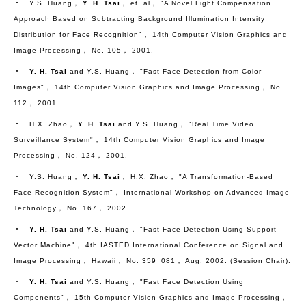
‧ Y.S. Huang，
Y. H. Tsai
， et. al， "A Novel Light Compensation
Approach Based on Subtracting Background Illumination Intensity
Distribution for Face Recognition"， 14th Computer Vision Graphics and
Image Processing， No. 105， 2001.
‧
Y. H. Tsai
and Y.S. Huang， "Fast Face Detection from Color
Images"， 14th Computer Vision Graphics and Image Processing， No.
112， 2001.
‧ H.X. Zhao，
Y. H. Tsai
and Y.S. Huang， "Real Time Video
Surveillance System"， 14th Computer Vision Graphics and Image
Processing， No. 124， 2001.
‧ Y.S. Huang，
Y. H. Tsai
， H.X. Zhao， "A Transformation-Based
Face Recognition System"， International Workshop on Advanced Image
Technology， No. 167， 2002.
‧
Y. H. Tsai
and Y.S. Huang， "Fast Face Detection Using Support
Vector Machine"， 4th IASTED International Conference on Signal and
Image Processing， Hawaii， No. 359_081， Aug. 2002. (Session Chair).
‧
Y. H. Tsai
and Y.S. Huang， "Fast Face Detection Using
Components"， 15th Computer Vision Graphics and Image Processing，