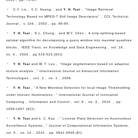
‧ C.Y. Liu， C.C. Huang， and
Y. H. Tsai
， "Image Retrieval
Technology Based on MPEG-7 Still Image Descriptors"， CCL Technical
Journal， v. 104， 2003， pp. 86-95.
‧
Y. H. Tsai
， K.L. Chung， and W.Y. Chen， A strip-splitting-based
optimal algorithm for decomposing a query window into maximal quadtree
blocks， IEEE Trans. on Knowledge and Data Engineering， vol. 16，
no. 4， 2004， pp 519-523.(SCI)
‧
Y. H. Tsai
and W. T. Leu， "Image segmentation based on adaptive
texture analysis，" International Journal on Advanced Information
Technologies， vo1. 2， no. 1， 2008.
‧
Y. H. Tsai
，" A New Wiondow Selection for local Image Thresholding
under Uneven illuminations，" International Journal of Innovative
Computing， Information and Control， vol. 6， no. 3， 2010 ， pp.
1059-1067 (SCI) .
‧
Y. H. Tsai
and k. C. Kao ，" License Plate Detection on Autonomous
Surveillance Systems，" Journal of Computational Information Systems，
vol. 6， no. 14， 2010， pp. 4941-4949.(EI)