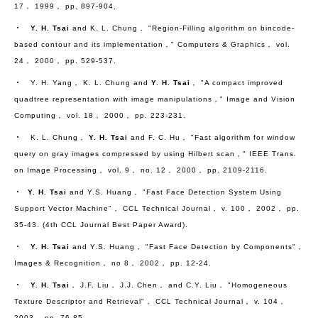
17， 1999， pp. 897-904.
‧
Y. H. Tsai
and K. L. Chung， "Region-Filling algorithm on bincode-
based contour and its implementation，" Computers & Graphics， vol.
24， 2000， pp. 529-537.
‧ Y. H. Yang， K. L. Chung and
Y. H. Tsai
， "A compact improved
quadtree representation with image manipulations，" Image and Vision
Computing， vol. 18， 2000， pp. 223-231.
‧ K. L. Chung，
Y. H. Tsai
and F. C. Hu， "Fast algorithm for window
query on gray images compressed by using Hilbert scan，" IEEE Trans.
on Image Processing， vol. 9， no. 12， 2000， pp. 2109-2116.
‧
Y. H. Tsai
and Y.S. Huang， "Fast Face Detection System Using
Support Vector Machine"， CCL Technical Journal， v. 100， 2002， pp.
35-43. (4th CCL Journal Best Paper Award).
‧
Y. H. Tsai
and Y.S. Huang， "Fast Face Detection by Components"，
Images & Recognition， no 8， 2002， pp. 12-24.
‧
Y. H. Tsai
， J.F. Liu， J.J. Chen， and C.Y. Liu， "Homogeneous
Texture Descriptor and Retrieval"， CCL Technical Journal， v. 104，
2003， pp. 76-85.