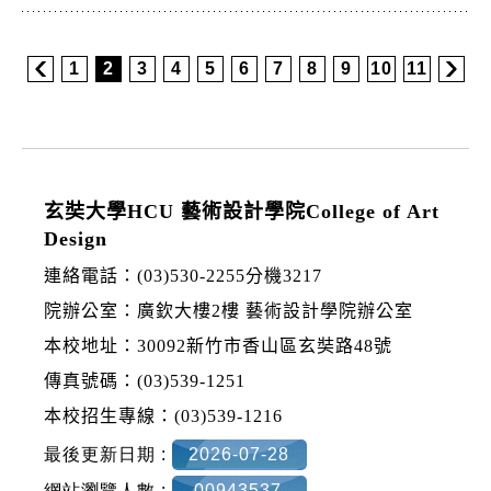
1
2
3
4
5
6
7
8
9
10
11
:::
玄奘大學HCU 藝術設計學院College of Art
Design
連絡電話：(03)530-2255分機3217
院辦公室：廣欽大樓2樓 藝術設計學院辦公室
本校地址：30092新竹市香山區玄奘路48號
傳真號碼：(03)539-1251
本校招生專線：(03)539-1216
最後更新日期 :
2026-07-28
網站瀏覽人數 :
00943537