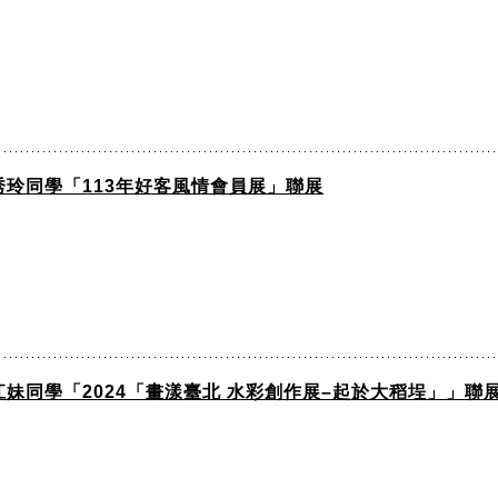
玲同學「113年好客風情會員展」聯展
妹同學「2024「畫漾臺北 水彩創作展–起於大稻埕」」聯