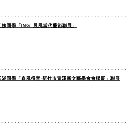
妹同學「ING -晨風當代藝術聯展」
玉滿同學「春風得意-新竹市青溪新文藝學會會聯展」聯展