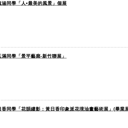
毓涵同學「人•最美的風景」個展
玉滿同學「景平藝廊-新竹聯展」
香同學「花韻縷影：黃日香印象派花境油畫藝術展」(畢業展