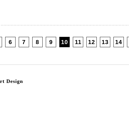
6
7
8
9
10
11
12
13
14
 Design