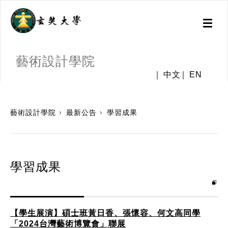
Toggl
naviga
藝術設計學院
中文
EN
:::
藝術設計學院
最新公告
學習成果
學習成果
【學生展演】碩士班黃日香、張懷容、何文高同學
「2024台灣藝術博覽會」聯展