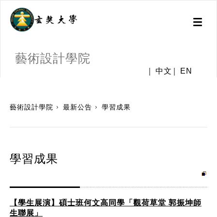
Toggl
naviga
藝術設計學院
中文
EN
:::
藝術設計學院
最新公告
學習成果
學習成果
【學生展演】碩士班何文高同學「觀荷草堂 郭振坤師
生聯展」