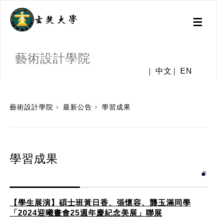
Toggl
naviga
藝術設計學院
中文
EN
:::
藝術設計學院
最新公告
學習成果
學習成果
【學生展演】碩士班黃日香、張懷容、龔玉滿同學
「2024迎曦畫會25週年慶紀念美展」聯展