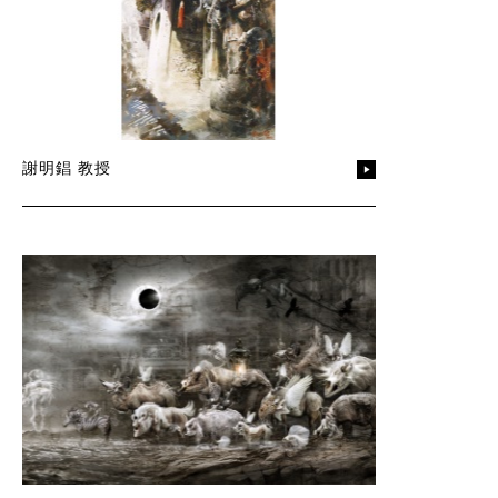
謝明錩 教授