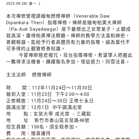
2023.08.28( 週一. )
本次禪修營禮請緬甸燃燈禪師（Venerable Daw
Dipankara Theri）指導禪修。禪師是緬甸帕奧大禪師
（Pa-Auk Sayadawgyi）座下最傑出之女眾弟子，止觀成
就高深，盡得帕奧禪法精髓。禪師的教學方法溫和綿密，
善觀根器，能給予行者具體而有力量的指導，誠為當代不
可多得的止觀實修善知識。
今蒙禪師慈悲撥冗，蒞台指導禪修，希望學人把握此
一難得求法機會，踴躍報名參加，增益道力，同霑法喜。
主法法師: 燃燈禪師
時 間：112年11月24日～11月30日
報到入堂：11月23日 下午2:00～4:00
正修精進：11月24日～30日 正修七永日
圓滿出堂：12月1日 中午圓滿出堂
地 點：玄奘大學 戒光堂 、三藏館
地 址: 新竹市香山區玄奘路48號
招生員額：150名，須全程參加。
費 用：隨喜護持