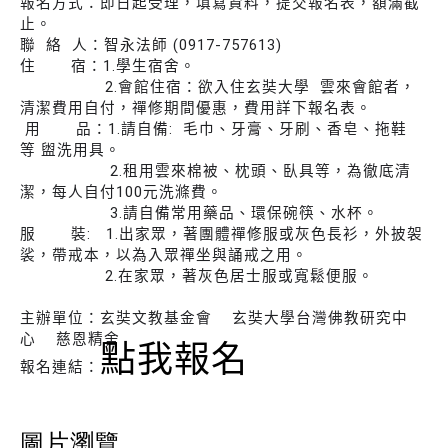
報名方式：即日起受理，填寫資料，提交報名表，額滿截
止。
聯 絡 人：智永法師 (0917-757613)
住 宿：1.學生宿舍。
2.會館住宿：欲入住玄奘大學 雲來會館者，
清潔費用自付，禪修期間優惠，費用詳下報名表。
用 品：1.請自備: 毛巾、牙膏、牙刷、香皂、拖鞋
等 盥洗用具。
2.租用雲來棉被、枕頭、臥具等，為徹底清
潔，每人自付100元洗滌費。
3.請自備常用藥品、環保碗筷、水杯。
服 裝: 1.出家眾，著團體禪修服或灰色長衫，外披袈
裟，帶戒本，以為入眾禪坐與誦戒之用。
2.在家眾，著灰色居士服或寬鬆便服。
主辦單位：玄奘文教基金會 玄奘大學台灣佛教研究中
心 慈恩精舍
點我報名
報名連結：
圖片瀏覽