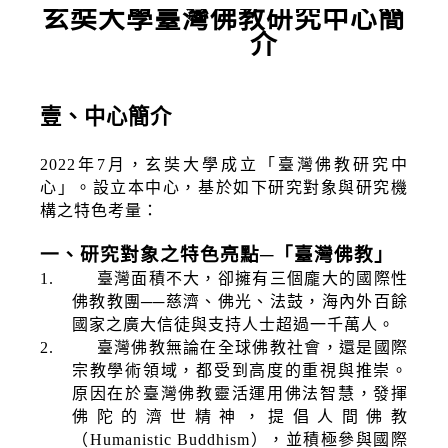
玄奘大學臺灣佛教研究中心簡
介
壹、中心簡介
2022
年
7
月，玄奘大學成立「臺灣佛教研究中
心」。設立本中心，基於如下研究對象與研究機
構之特色考量：
一、研究對象之特色亮點─「臺灣佛教」
1.
臺灣面積不大，卻擁有三個龐大的國際性
佛教教團
──
慈濟、佛光、法鼓，海內外百餘
國家之廣大信徒與支持人士超過一千萬人。
2.
臺灣佛教無論在全球佛教社會，還是國際
宗教學術領域，都受到高度的重視與推崇。
原因在於臺灣佛
教靈活運用佛法智慧，發揮
佛陀的濟世精神，提倡人間佛
教
（
Humanistic Buddhism
），並積極參與國際