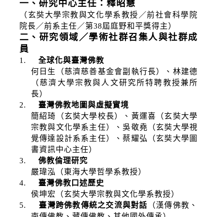
一、研究中心主任：釋昭慧
（玄奘大學宗教與文化學系教授／前社會科學院
院長／前系主任／第
38
屆庭野和平獎得主）
二、研究領域／學術社群召集人與社群成
員
1.
全球化與臺灣佛教
何日生（慈濟慈善基金會副執行長）、林建德
（慈濟大學宗教與人文研究所特聘教授兼所
長）
2.
臺灣佛教地圖與虛擬實境
簡紹琦（玄奘大學校長）、黃運喜（玄奘大學
宗教與文化學系主任）、吳敬堯（玄奘大學視
覺傳達設計系系主任）、蔡耀弘（玄奘大學圖
書資訊中心主任）
3.
佛教倫理研究
嚴瑋泓（東海大學哲學系教授）
4.
臺灣佛教口述歷史
侯坤宏（玄奘大學宗教與文化學系教授）
5.
臺灣跨佛教傳統之交流與對話
（漢傳佛教、
南傳佛教、藏傳佛教、其他國外傳承）