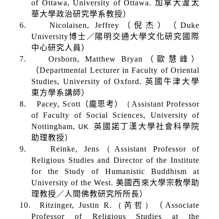
of Ottawa, University of Ottawa.
加拿大渥太
華大學政治研究學系教授）
6.
Nicolaisen, Jeffrey
（倪杰）（
Duke
University
博士／陽明交通大學文化研究國際
中心研究人員）
7.
Orsborn, Matthew Bryan
（歐慧峰）
（
Departmental Lecturer in Faculty of Oriental
Studies, University of Oxford.
英國牛津大學
東方學系講師）
8.
Pacey, Scott
（龐思考）
（
Assistant Professor
of Faculty of Social Sciences, University of
Nottingham,
英國諾丁漢大學社會科學院
UK.
助理教授）
9.
Reinke, Jens
（
Assistant Professor of
Religious Studies and Director of the Institute
for the Study of Humanistic Buddhism at
University of the West.
美國西來大學宗教學助
理教授／人間佛教研究所所長）
10.
Ritzinger, Justin R.
（芮哲）
（
Associate
Professor of Religious Studies at the