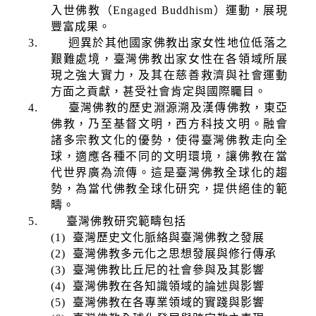
入世佛教（
Engaged Buddhism
）運動，展現
豐富成果。
3.
迥異於其他國家佛教出家女性地位低落之
艱難處境，臺灣佛教出家女性在各領域所展
現之強大實力，及其在慈善救濟與社會運動
方面之貢獻，甚受社會肯定與國際矚目。
4.
臺灣佛教的歷史淵源溯及漢傳佛教，東亞
佛教，乃至基督文明，西方科技文
明。融會
諸多宗教文化的優勢，使得臺灣佛教走向全
球，適應各種不同的文明環境，讓佛教在當
代世界廣為流傳。這是臺灣佛教全球化的趨
勢，為當代佛教全球化研究，提供絕佳的範
疇。
5.
臺灣佛教研究範疇包括
(1)
臺灣歷史文化脈絡與臺灣佛教之發展
(2)
臺灣佛教多元化之思想發展與修行傳承
(3)
臺灣佛教比丘尼的社會參與及其影響
(4)
臺灣佛教在各知識領域的論述與影響
(5)
臺灣佛教在各專業領域的實踐與影響