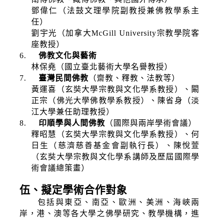
鄧偉仁（法鼓文理學院副教授兼佛教學系主
任）
劉宇光（加拿大
McGill University
宗教學院客
座教授）
6.
佛教文化與藝術
林保堯（國立臺北藝術大學名譽教授）
7.
臺灣民間佛教
（齋教、釋教、法教等）
黃運喜（玄奘大學宗教與文化學系教授）、闞
正宗（佛光大學佛教學系教授）、陳省身
（淡
江大學兼任助理教授）
8.
印順學與人間佛教
（國際與兩岸學術會議）
釋昭慧（玄奘大學宗教與文化學系教授）、何
日生（慈濟慈善基金會副執行長）、陳悅萱
（玄奘大學宗教與文化學系講師及歷屆國際學
術會議總策畫）
伍、擬定學術合作對象
包括與東亞、南亞、歐洲、美洲、海峽兩
岸，港、澳等各大學之佛學研究、教學機構，進