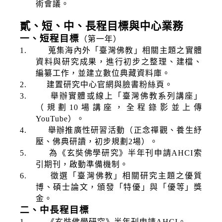
術會議。
貳、短、中、長程目標與中心業務
一、短程目標
（第一年）
1.
蒐集海內外「臺灣佛教」相關主題之實體
資料與研究成果，進行初步之整理、建檔、
編纂工作，並建立數位典藏資料庫。
2.
建置研究中心官網與臉書粉絲頁。
3.
舉辦實體或線上「臺灣佛教系列講座」
（規劃
10
場講座，全程錄影並上傳
YouTube
）。
4.
舉辦推廣性研習活動（正念禪觀、養生紓
壓、佛典研讀，初步規劃
2
場）。
5.
為《玄奘佛學研究》半年刊申請
AHCI
索
引期刊，啟動準備機制。
6.
徵選「臺灣佛教」相關研究主題之優質
博、碩士論文，頒發「特優」與「優等」獎
金。
二、中長程目標
1.
《玄奘佛學研究》半年刊申請
AHCI
。