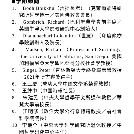
■
學術顧問
1.
BodhiBhikkhu
（菩提長老）（克萊爾蒙特研
究所哲學博士／美國佛教會會長）
2.
Gombrich, Richard
（巴利聖典學會前主席／
英國牛津大學佛教研究中心創始人）
3.
Dhammachari Lokamitra
（世友）（印度龍樹
學院創辦人及院長）
4.
Madsen, Richard
（
Professor of Sociology,
the University of California, San Diego.
美國
加利福尼亞大學聖地亞哥分校社會學教授）
5.
Singer, Peter
（普林斯頓大學終身職榮譽教授
／
2021
年博古睿獎得主）
6.
王三慶（成功大學中國文學系榮譽教授）
7.
王綽中（中國時報社長）
8.
朱建民（中央大學哲學研究所退休教授／華
梵大學前校長）
9.
江明修（政治大學公行系特聘教授／前社會
科學院院長）
10.
李瑞全（中央大學哲學研究所退休教授／中
國哲學研究中心主任）