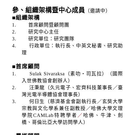
參
、組織架構暨中心成員
（邀請中）
■
組織架構
1.
首席顧問暨顧問團
2.
研究中心主任
3.
研究單位：研究團隊
4.
行政單位：執行長、中英文秘書、研究助
理
■
首席顧問
1.
Sulak Sivaraksa
（素叻‧司瓦拉）（國際
入世佛教協會創辦人）
2.
汪秉龍（久元電子、宏齊科技董事長／臺
灣光電半導體協會理事長）
3.
何日生（慈濟基金會副執行長／玄奘大學
宗教與文化學系兼任副教授／哈佛大學文理
學院
CAMLab
特聘學者
／
哈佛、牛津、劍
橋、哥倫比亞大學訪問學人）