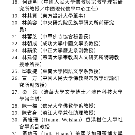
18.
何建明（中國人民大學佛教與宗教學理論研
究所教授／中國現代佛學中心主任）
19.
林其賢（東方設計大學董事）
20.
林美容（中央研究院民族學研究所前研究
員）
21.
林蓉芝（中華佛寺協會秘書長）
22.
林朝成（成功大學中國文學系教授）
23.
林韻柔（中正大學歷史系副教授）
24.
林建德（慈濟大學宗教與人文研究所特聘教
授兼所長）
25.
邱敏捷（臺南大學國語文學系教授）
26.
宣 方（中國人民大學佛教與宗教學理論研
究所副教授）
27.
桑 海（清華大學文學博士／澳門科技大學
學報主編）
28.
陳一標（佛光大學佛教學系教授）
29.
陳省身（淡江大學兼任助理教授）
30.
黃維珊（
Huang, Weishan
）香港樹仁大學社
會學系副教授
31.
黃倩玉（
Julia Huang
）美國芝加哥蒂博大學