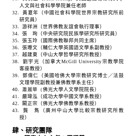
人文與社會科學學院兼任老師
32.
黃夏年（中國社會科學院世界宗教研究所前
研究員）
33.
游祥洲
（世界佛教友誼會執行理事）
34.
張 珣（中央研究院民族學研究所研究員）
35.
張玉玲（國際佛教聯邦共同主席）
36.
張瓈文
（輔仁大學英國語文學系副教授）
37.
越建東（中山大學哲學研究所教授）
38.
劉宇光（加拿大
McGill University
宗教學院
客座教授）
39.
鄧偉仁（美國哈佛大學宗教研究博士／法鼓
文理學院副教授兼佛教學系主任）
佛光大學人文學院院長）
40.
蕭麗華（
41.
嚴瑋泓（成功大學中國文學系教授）
42.
闞正宗（佛光大學佛教學系教授）
43.
龔 雋（廣州中山大學比較宗教研究所教
授）
肆、研究團隊