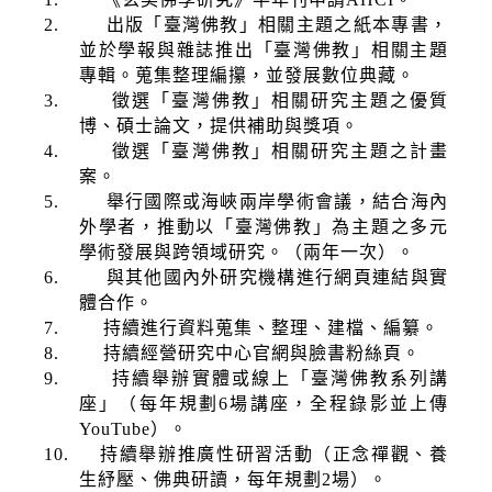
2.
出版「臺灣佛教」相關主題之紙本專書，
並於學報與雜誌推出「臺灣佛教」相關主題
專輯。蒐集整理編攥，並發展數位典藏。
3.
徵選「臺灣佛教」相關研究主題之優質
博、碩士論文，提供補助與獎項。
4.
徵選「臺灣佛教」相關研究主題之計畫
案。
5.
舉行國際或海峽兩岸學術會議，結合海內
外學者，推動以「臺灣佛教」為主題之多元
學術發展與跨領域研究。（兩年一次）。
6.
與其他國內外研究機構進行網頁連結與實
體合作。
7.
持續進行資料蒐集、整理、建檔、編纂。
8.
持續經營研究中心官網與臉書粉絲頁。
9.
持續舉辦實體或線上「臺灣佛教系列講
座」（每年規劃
6
場講座，全程錄影並上傳
YouTube
）。
10.
持續舉辦推廣性研習活動（正念禪觀、養
生紓壓、佛典研讀，每年規劃
2
場）。