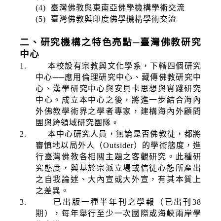
(4)
臺灣佛教與東南亞佛學機構學術交流
(5)
臺灣佛教與印度佛學機構學術交流
二、研究機構之特色亮點─臺灣佛教研究
中心
1.
本校設有宗教與文化學系，下轄四個研究
中心──應用倫理研究中心、藏傳佛教研究中
心、漢學研究中心與安貝卡思想與實踐研究
中心。成立本中心之後，將進一步結合海內
外佛教學術界之學者專家，建構海內外顧問
團與跨領域研究團隊。
2.
本中心研究人員，無論是否佛教徒，都將
審慎地以局外人（
Outsider
）的學術態度，進
行臺灣佛教各相關主題之客觀研究。此種研
究態度，與基於宗派立場或信徒心態所產出
之自我論述、大內宣或大外宣，有其本質上
之差異。
3.
已出版一種半年刊之學報（已出刊
38
期），每年舉行至少一次國際或海峽兩岸學