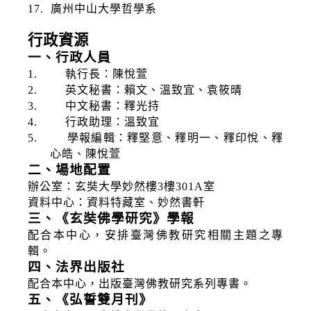
17.
廣州中山大學哲學系
行政資源
一、行政人員
1.
執行長：陳悅萱
2.
英文秘書：賴文、溫致宜、袁筱晴
3.
中文秘書：釋光持
4.
行政助理：溫致宜
5.
學報編輯：釋堅意、釋明一、釋印悅、釋
心皓、陳悅萱
二、場地配置
辦公室：玄奘大學妙然樓
3
樓
301A
室
資料中心：資料特藏室、妙然書軒
三、《玄奘佛學研究》學報
配合本中心，安排臺灣佛教研究相關主題之專
輯。
四、法界出版社
配合本中心，出版臺灣佛教研究系列專書。
五、《弘誓雙月刊》