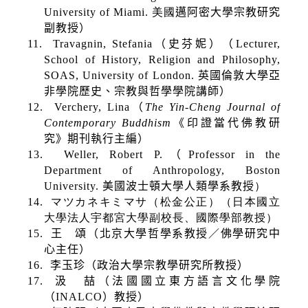
University of Miami.
美國
邁阿密大學宗教研究
副教授）
11.
Travagnin, Stefania
（史芬妮）（
Lecturer,
School of History, Religion and Philosophy,
SOAS, University of London.
英國倫敦大學亞
非學院歷史、宗教與哲學學院講師）
12.
Verchery, Lina
（
The Yin-Cheng Journal of
Contemporary Buddhism
《印證當代佛教研
究》期刊執行主編）
13.
Weller, Robert P.
（
Professor in the
Department of Anthropology, Boston
University.
美國波士頓大學人類學系教授
）
14.
マツカネキミマサ（松金公正）（日本國立
大學法人宇都宮大學副校長、國際學部教授）
15.
王 頌（北京大學哲學系教授／佛學研究中
心主任）
16.
李玉珍（政治大學宗教學研究所教授）
17.
汲 喆（法國國立東方語言文化學院
（
INALCO
）教授）