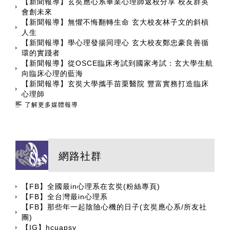
【新聞報導】玄奘應心系畢業心理師返校分享 校友群英
會創未來
【新聞報導】無懼不悔翻轉生命 玄大校友林子文的斜槓
人生
【新聞報導】學心理發揚同理心 玄大校友鄭忠豪良善循
環的實踐者
【新聞報導】從OSCE臨床考試到國家考試：玄大學生航
向臨床心理的藍海
【新聞報導】玄奘大學攜手苗栗醫院 豐富實務打造臨床
心理師
了解更多媒體報導
網路社群
【FB】全國最in心理系在玄奘(粉絲專頁)
【FB】全台灣最in心理系
【FB】那些年一起陰險心機的日子(玄奘應心系/所友社
團)
【IG】hcuapsy