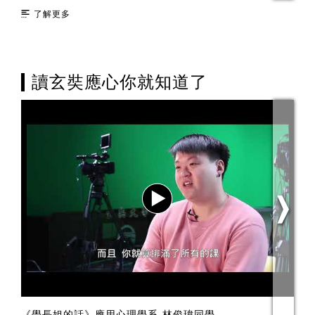
了解更多
讀玄奘應心你就知道了
《學長姐的話》應用心理學系-林俊瑋同學
I