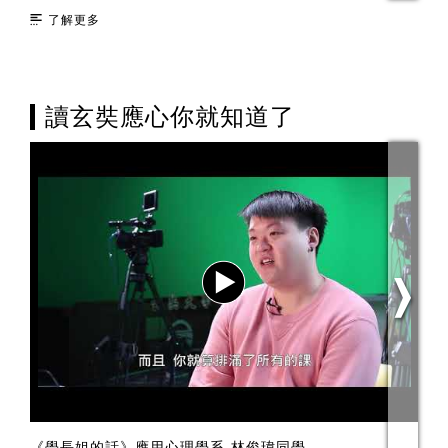
了解更多
讀玄奘應心你就知道了
《學長姐的話》應用心理學系-林俊瑋同學
I