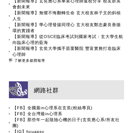
【新聞報導】玄奘應心系畢業心理師返校分享 校友群英
會創未來
【新聞報導】無懼不悔翻轉生命 玄大校友林子文的斜槓
人生
【新聞報導】學心理發揚同理心 玄大校友鄭忠豪良善循
環的實踐者
【新聞報導】從OSCE臨床考試到國家考試：玄大學生航
向臨床心理的藍海
【新聞報導】玄奘大學攜手苗栗醫院 豐富實務打造臨床
心理師
了解更多媒體報導
網路社群
【FB】全國最in心理系在玄奘(粉絲專頁)
【FB】全台灣最in心理系
【FB】那些年一起陰險心機的日子(玄奘應心系/所友社
團)
【IG】hcuapsy