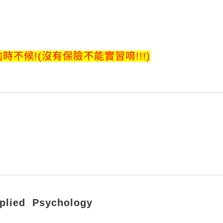
時不候!(沒有保險不能實習唷!!!)
ied Psychology