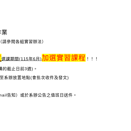
作業
（請參閱各組實習辦法）
度
加選實習課程
選課期間(115年6月)
！！！
構的截止日前3週)。
至系辦放置地點(會批次收件及發文)
ail告知）或於系辦公告之值班日送件。