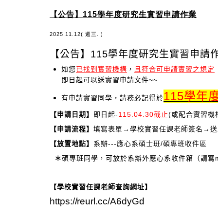
【公告】115學年度研究生實習申請作業
2025.11.12( 週三. )
【公告】115學年度研究生實習申請
如您
已找到實習機構
，
且符合可申請實習之規定
即日起可以送實習申請文件~~
115學年
有申請實習同學，請務必記得於
【申請日期】
即日起-
115.04.30截止
(或配合實習機
【申請流程】
填寫表單→學校實習任課老師簽名→送
【放置地點】
系辦---應心系碩士班/碩專班收件區
＊
碩專班同學，可放於系辦外應心系收件箱（請寫m
【學校實習任課老師查詢網址】
https://reurl.cc/A6dyGd