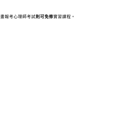
規畫報考心理師考試
則可免修
實習課程。