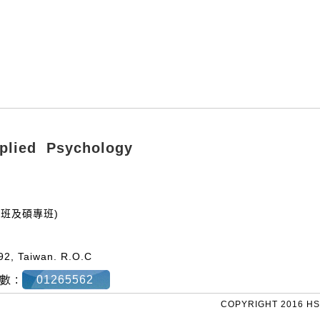
ied Psychology
碩士班及碩專班)
92, Taiwan. R.O.C
數 :
01265562
COPYRIGHT 2016 HS