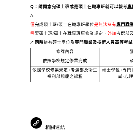
Q
：請問念完碩士班或是碩士在職專班就可以報考
專
A:
僅
完成碩士班/碩士在職專班學位
是無法擁有
專門職
需
要碩士班/碩士在職專班原修業規定，
外加
考選部
才
同時
擁有碩士學位及
專門職業及技術人員高等考試
修課內容
依照學校規定修業完成
依照學校修業規定+考選部及衛生
碩士學位+專門
福利部規範之課程
試-心
相關連結