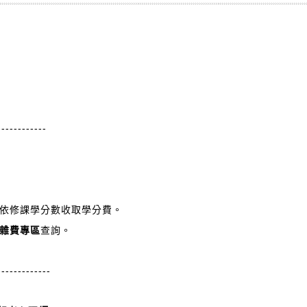
。
------------
依修課學分數收取學分費。
雜費專區
查詢。
-------------