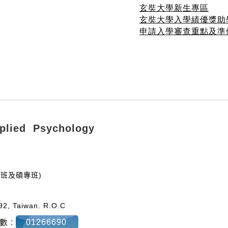
玄奘大學新生專區
玄奘大學入學績優獎助
申請入學審查重點及準
ied Psychology
碩士班及碩專班)
92, Taiwan. R.O.C
數 :
01266690