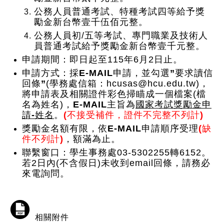
公務人員普通考試、特種考試四等給予獎
勵金新台幣壹千伍佰元整。
公務人員初/五等考試、專門職業及技術人
員普通考試給予獎勵金新台幣壹千元整。
申請期間：即日起至115年6月2日止。
申請方式：
採
E-MAIL
申請
，
並勾選
”
要求讀信
回條
”
(學務處信箱：hcusas@hcu.edu.tw)，
將申請表及相關證件彩色掃瞄成一個檔案
(檔
名為姓名)，
E-MAIL
主旨為
國家考試獎勵金申
請-姓名
。
(
不接受補件，證件不完整不列計
)
獎勵金名額有限，依E-MAIL申請順序受理
(
缺
件不列計
)
，額滿為止。
聯繫窗口：學生事務處03-5302255轉6152。
若2日內(不含假日)未收到email回條，請務必
來電詢問。
相關附件