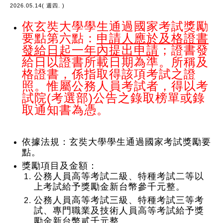
2026.05.14( 週四. )
依玄奘大學學生通過國家考試獎勵
要點第六點：
申請人應於及格證書
發給日起一年內提出申請
；證書發
給日以證書所載日期為準。所稱及
格證書，係指取得該項考試之證
照。惟屬公務人員考試者，得以考
試院(考選部)公告之錄取榜單或錄
取通知書為憑。
依據法規：玄奘大學學生通過國家考試獎勵要
點。
獎勵項目及金額：
公務人員高等考試二級、特種考試二等以
上考試給予獎勵金新台幣參千元整。
公務人員高等考試三級、特種考試三等考
試、專門職業及技術人員高等考試給予獎
勵金新台幣貳千元整。