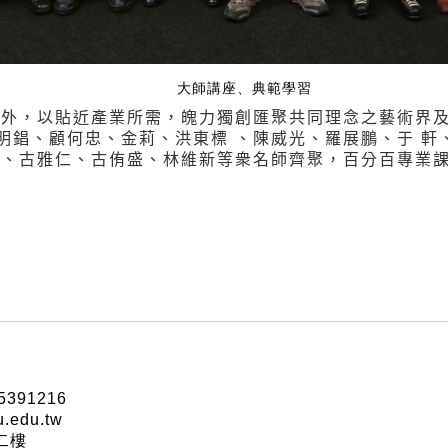
大師講座、典範學習
師外，以貼近產業所需，魄力獨創匯聚共同理念之藝術界
明錩、顧何忠、金莉、洪東標 、陳威光、羅展鵬、于 軒
哲、古雅仁、古侑盛、林維新等衆名師齊聚，百分百專業
5391216
u.edu.tw
樓二樓