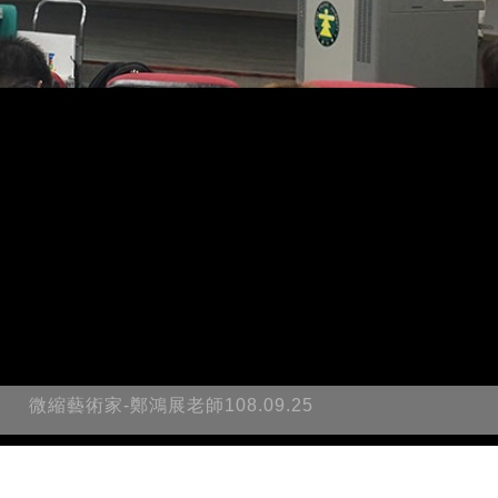
微縮藝術家-鄭鴻展老師108.09.25