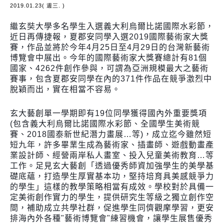
2019.01.23( 週三. )
繼玄奘大學多名學生入選義大利烏爾比諾國際水彩節，
近日再傳捷報，夏郡安同學入選2019國際藝術家大獎
賽，作品並將於今年4月25日至4月29日的台灣新藝術
博覽會中展出。今年的國際藝術家大獎賽總計有81個
國家、4262件創作參與，可謂為亞洲規模最大之藝術
賽事，包含夏郡安同學在內的371件作品在競爭激烈中
脫穎而出，實在相當不容易。
玄大藝創單一學期即有19位同學獲得國內外重要獎項
(包含義大利烏爾比諾國際水彩節、全國學生美術競
賽、2018國泰新世紀潛力畫展…等)，成立迄今雖然短
短九年，許多畢業生成為藝術家、插畫師、遊戲動畫產
業設計師、經營兩岸私人畫室、投入兒童美術教育…等
工作。足見玄大藝創「透過優秀師資加強學生的美學基
礎底蘊，打造學生厚實基本功，堅持培育具美感競爭力
的學生」這樣的教學策略相當有成效。學校對於具備一
定美術創作實力的學生，提供研究生等級之獨立創作空
間，補助成立共學社群，促進學生同儕觀摩學習，更安
排海內外各種"藝術博覽會"練習機會，讓學生展售優秀