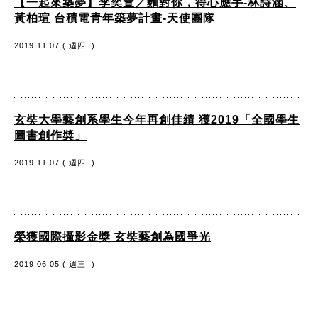
【一起來築夢】李奕萱／麵對你，得心應手-林詩涵、
黃柏瑄 台積電青年築夢計畫-天使團隊
2019.11.07 ( 週四. )
玄奘大學藝創系學生今年再創佳績 獲2019「全國學生
圖書創作奬」
2019.11.07 ( 週四. )
榮獲國際攝影金獎 玄奘藝創為國爭光
2019.06.05 ( 週三. )