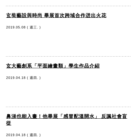
玄奘藝設與時尚 畢展首次跨域合作迸出火花
2019.05.08 ( 週三. )
玄大藝創系「平面繪畫類」學生作品介紹
2019.04.18 ( 週四. )
鼻涕也能入畫！他畢展「感冒配溫開水」 反諷社會盲
從
2019.04.18 ( 週四. )