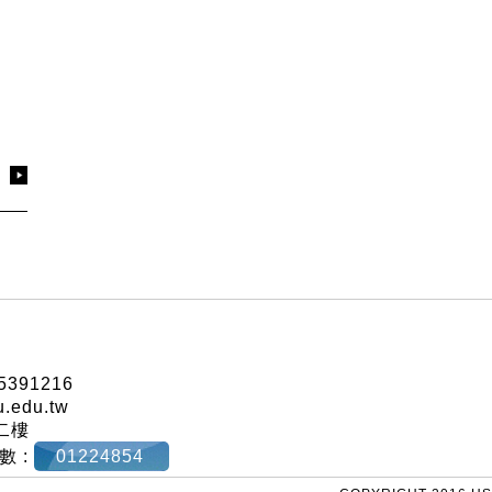
5391216
u.edu.tw
樓二樓
數 :
01224854