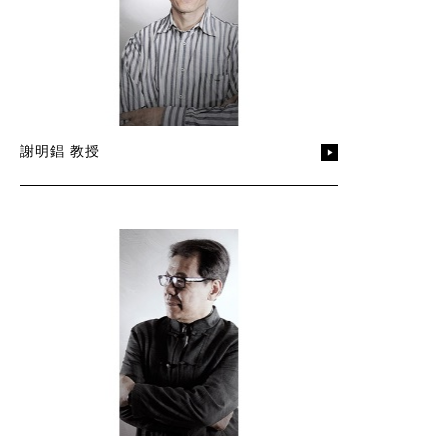
謝明錩 教授