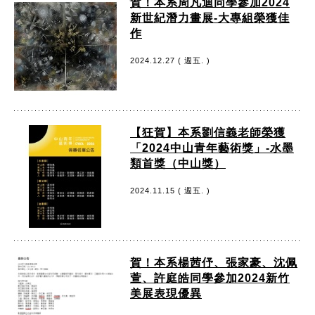
賀！本系周凡迪同學參加2024
新世紀潛力畫展-大專組榮獲佳
作
2024.12.27 ( 週五. )
【狂賀】本系劉信義老師榮獲
「2024中山青年藝術獎」-水墨
類首獎（中山獎）
2024.11.15 ( 週五. )
賀！本系楊茜伃、張家豪、沈佩
萱、許庭皓同學參加2024新竹
美展表現優異