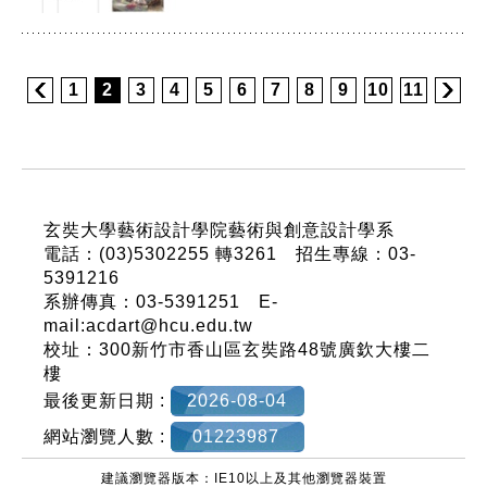
1
2
3
4
5
6
7
8
9
10
11
:::
玄奘大學藝術設計學院藝術與創意設計學系
電話：(03)5302255 轉3261 招生專線：03-
5391216
系辦傳真：03-5391251 E-
mail:acdart@hcu.edu.tw
校址：300新竹市香山區玄奘路48號廣欽大樓二
樓
最後更新日期 :
2026-08-04
網站瀏覽人數 :
01223987
建議瀏覽器版本：IE10以上及其他瀏覽器裝置