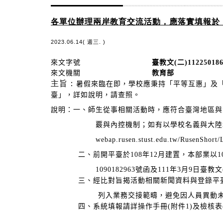
各單位辦理兩岸教育交流活動，應落實填報於
2023.06.14( 週三. )
來文字號
臺教文(二)112250186
來文機關
教育部
主旨：
暑假來臨在即，學校應秉持「平等互惠」及
臺」，詳如說明，請查照。
說明：
一、師生從事相關活動時，應符合臺灣地區與
覈與內控機制；如有以學校名義與大陸地區進行學
webap.rusen.stust.edu.tw/RusenShort/
二、前開平臺於108年12月建置，本部業以108年11
1090182963號函及111年3月9日臺教文(二)
三、經比對旨揭活動相關新聞資料與登錄平臺內
列入業務交接範疇，避免因人員異動未落
四、系統填報請詳操作手冊(附件1)及檢核表(附件2