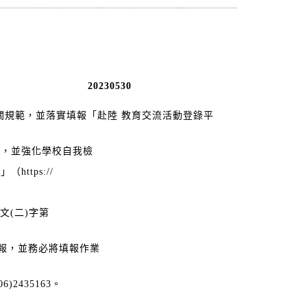
20230530
規範，並落實填報「赴陸 教育交流活動登錄平
等，並強化學校自我檢
tps://
文(二)字第
報，並務必將填報作業
435163。