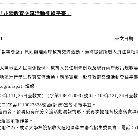
「赴陸教育交流活動登錄平臺」
1
來文日期
「對等尊嚴」原則辦理兩岸教育交流活動，適時提醒所屬人員注意相關
大陸地區人民關係條例、教育人員任用條例以及現行兩岸政策規範
生教育交流活動，應落實至「赴陸教育交流活動登錄平臺」（ht
Login.aspx）填報。
月25日臺教文(二)字第1080170937號函、109年12月24日臺教
字第1110022828號函(計達)宣導填報事宜。
容，發現仍有部分交流活動漏報情形，爰再次提醒各校應落實填
實填報作業。
)，或洽大學校院招收大陸地區學生聯合招生委員會，電話：(06)2