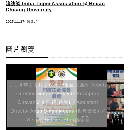
流訪談 India Taipei Association @ Hsuan
Chuang University
2025.11.27( 週四. )
圖片瀏覽
１１４年１１月２６日 印度台北協會 Deputy
Director General Vinayak Prataprao
Chavan查文雅 (副代表) ／Assistant
Director Anup Singh Meena (助理會長) ／
Secretary Cher Shih施心怡