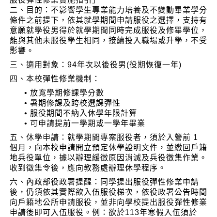
二、目的：不影響學生專業能力培養及不變動畢業學分
條件之前提下，依其就學期間申請服役之選擇，支持有
意願就學役男得於就學期間同時完成服役及修畢學位，
能與其他未服役學生相同，接續投入職場或升學，不受
影響。
三、適用對象：94年次以後役男(役期恢復一年)
四、本校彈性修業機制：
• 放寬學期修課學分數
• 暑期修課及跨校選課彈性
• 服役期間不納入休學年限計算
• 可申請提前一學期或一學年畢業
五、休學申請：就學期間專案服役者，須於入營前 1
個月，向本校申請開立預定休學證明文件，並繳回戶籍
地兵役單位，據以辦理緩徵原因消滅及兵役徵集作業。
收到徵集令後，應向教務處辦理休學程序。
六、內政部役政署提醒：同學提出服役彈性修業申請
後，仍須依其實際欲入伍服役梯次，依役政署公告時間
向戶籍地公所申請服役，並非向學校提出服役彈性修業
申請後即可入伍服役。例：欲於113年寒假入伍須於