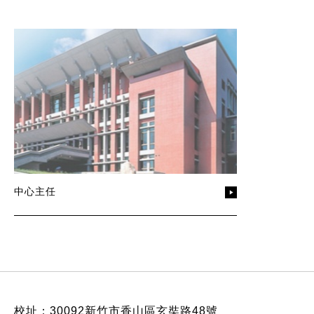
中心主任
:::
校址：30092新竹市香山區玄奘路48號