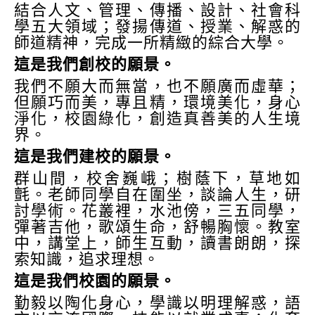
結合人文、管理、傳播、設計、社會科
學五大領域；發揚傳道、授業、解惑的
師道精神，完成一所精緻的綜合大學。
這是我們創校的願景。
我們不願大而無當，也不願廣而虛華；
但願巧而美，專且精，環境美化，身心
淨化，校園綠化，創造真善美的人生境
界。
這是我們建校的願景。
群山間，校舍巍峨；樹蔭下，草地如
氈。老師同學自在圍坐，談論人生，研
討學術。花叢裡，水池傍，三五同學，
彈著吉他，歌頌生命，舒暢胸懷。教室
中，講堂上，師生互動，讀書朗朗，探
索知識，追求理想。
這是我們校園的願景。
勤毅以陶化身心，學識以明理解惑，語