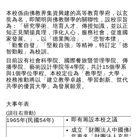
本校係由佛教界集資興建的高等教育學府，以玄
奘為名，即闡明與佛教辦學的關聯性，設校宗旨
為：「研究學術、培育人才、傳授知識，並以正
知正見闡揚真理，淨化人心，服務社會，促進國
家發展。」，以「德業陶冶」、「悲智本懷」、
「勤奮自發」「堅毅自強」等精神，特訂定「德
智勤毅」為校訓。
目前設有社會科學院、國際餐旅暨管理學院、傳
播學院、藝術設計學院等4學院，共計15個學系
與1個學位學程。本校定位為「教學型」大學，
校務推動將以「建立教學卓越、學習創新、世代
共學的優質大學」為發展願景。
大事年表
(請往右滑動)
即有籌設本校之議
1965年(民國54年)
成立「財團法人中國佛教文
年更名「財團法人玄奘文