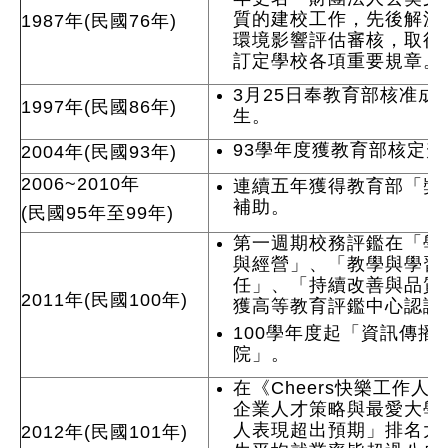
質的建校工作，先後解決
1987年(民國76年)
環境影響評估審核，取得
訂定學校各項重要規章。
3月25日奉教育部核准成立
1997年(民國86年)
生。
93學年度獲教育部核定
2004年(民國93年)
2006~2010年
連續五年獲得教育部「獎
補助。
(民國95年至99年)
第一週期校務評鑑在「學
與經營」、「教學與學習
任」、「持續改善與品質
2011年(民國100年)
獲高等教育評鑑中心認證
100學年度起「資訊傳播
院」。
在《Cheers快樂工作人》
企業人才策略與最愛大學
人表現超出預期」排名大
2012年(民國101年)