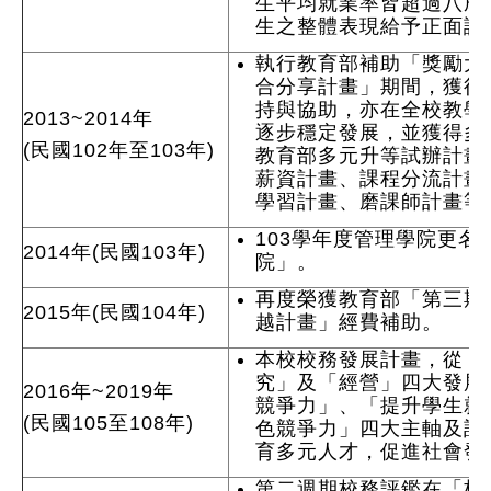
生平均就業率皆超過八成，
生之整體表現給予正面評
執行教育部補助「獎勵大
合分享計畫」期間，獲得
持與協助，亦在全校教學
2013~2014年
逐步穩定發展，並獲得多
(民國102年至103年)
教育部多元升等試辦計畫
薪資計畫、課程分流計畫
學習計畫、磨課師計畫等
103學年度管理學院更名
2014年(民國103年)
院」。
再度榮獲教育部「第三期(1
2015年(民國104年)
越計畫」經費補助。
本校校務發展計畫，從「
究」及「經營」四大發展
2016年~2019年
競爭力」、「提升學生就
(民國105至108年)
色競爭力」四大主軸及計
育多元人才，促進社會發
第二週期校務評鑑在「校