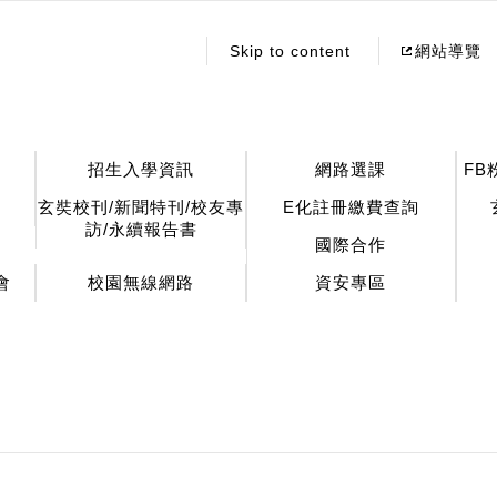
:::
Skip to content
網站導覽
招生入學資訊
網路選課
FB
玄奘校刊/新聞特刊/校友專
E化註冊繳費查詢
訪/永續報告書
國際合作
會
校園無線網路
資安專區