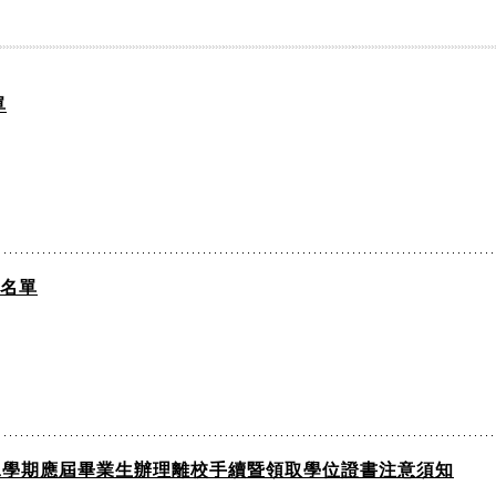
單
准名單
二學期應屆畢業生辦理離校手續暨領取學位證書注意須知