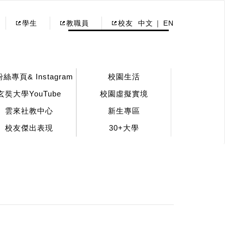
學生
教職員
校友
中文
EN
粉絲專頁& Instagram
校園生活
玄奘大學YouTube
校園虛擬實境
雲來社教中心
新生專區
校友傑出表現
30+大學