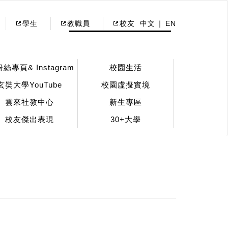
學生
教職員
校友
中文
EN
粉絲專頁& Instagram
校園生活
玄奘大學YouTube
校園虛擬實境
雲來社教中心
新生專區
校友傑出表現
30+大學