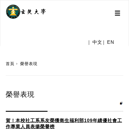
Toggl
naviga
.
中文
EN
:::
首頁
榮譽表現
榮譽表現
賀！本校社工系系友榮獲衛生福利部109年績優社會工
作專業人員表揚榮譽榜