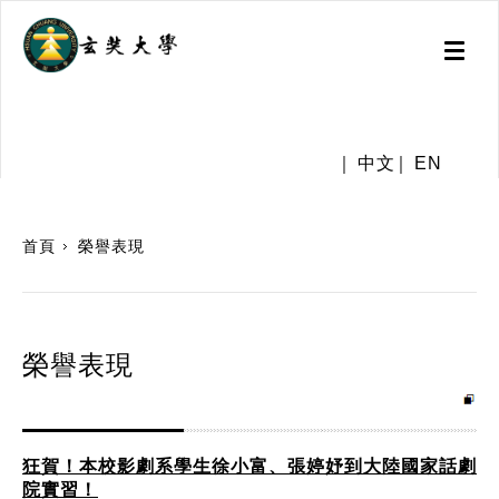
Toggl
naviga
.
中文
EN
:::
首頁
榮譽表現
榮譽表現
狂賀！本校影劇系學生徐小富、張婷妤到大陸國家話劇
院實習！