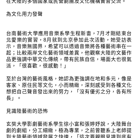
在大陸的多個國家或民營劇團及文化機構實習交流。
為文化用力發聲
台南藝術大學應用音樂系學生程新畬，7月才剛結束台
北愛樂的實習，8月就到北京參加此次活動，她受訪表
示，音樂無國界，希望可以透過音樂將各種藝術串在一
起；比較兩岸文化藝術領域差異，他觀察大陸的文藝作
品更強調中華文化傳統，帶有民族自信，場面大也很氣
派，「很喜歡，很感動！」
至於台灣的藝術風格，她認為更強調在地和多元，像是
客家、原住民等文化，小而精緻，深刻感受到各種文化
想把自己聲音發出來的努力，「沒有優劣之分，各有所
長」。
見識陸藝術的恐怖
玄奘大學影劇藝術系學生徐小富和張婷妤說，大陸舞台
劇的劇組，分工細緻，極為專業，之前曾聽系上老師提
到大陸藝術領域發展之快速，「這次要親眼見識到底有