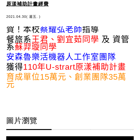
原漾補助計畫經費
2021.04.30( 週五. )
賀！本校
蔡耀弘老師
指導
餐旅系
王君、劉宜茹同學
及 資管
系
蘇羿璇同學
安森魯樂活機器人工作室團隊
獲得
110年U-strart原漾補助計畫
育成單位15萬元、創業團隊35萬
元
圖片瀏覽