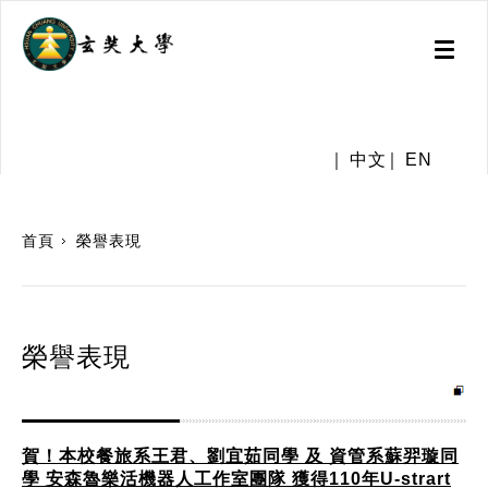
Toggl
naviga
.
中文
EN
:::
首頁
榮譽表現
榮譽表現
賀！本校餐旅系王君、劉宜茹同學 及 資管系蘇羿璇同
學 安森魯樂活機器人工作室團隊 獲得110年U-strart