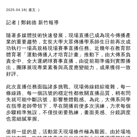
2025.04.18( 週五. )
記者 | 鄭銘德 新竹報導
隨著多媒體技術快速發展，現場直播已成為現今傳播產
業的重要趨勢，玄奘大學大眾傳播學系師生日前再次成
功執行一場高規格現場賽事直播任務。近幾年在教育部
體育署「運動傳播人才培育計畫」推動下，由大傳系負
責全中、全大運網球賽事直播，由從前期準備到實際播
出，團隊展現專業素養與高度應變能力，成果獲得一致
好評。
此次直播任務面臨諸多挑戰。現場佈線錯綜複雜，每一
條線路、每一個訊號的穩定性都攸關直播品質，稍有閃
失就可能中斷訊號，影響整體觀感。為此，大傳系同學
在指導老師帶領下，早在開播前便多次演練，力求每個
步驟精準無誤，不僅技術要熟練，畫面美感、分鏡調度
也需細膩掌握。
值得一提的是，活動當天現場條件極為艱困。由於場地