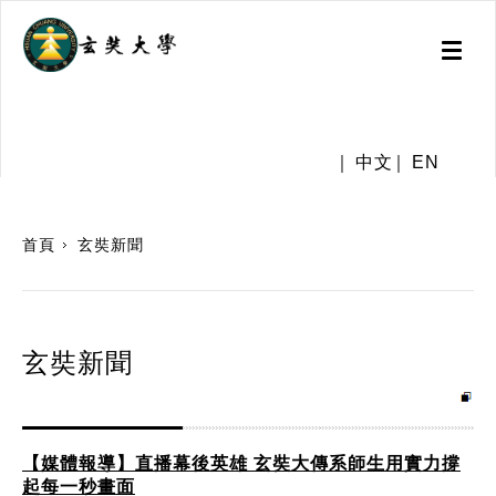
Toggl
naviga
.
中文
EN
:::
首頁
玄奘新聞
玄奘新聞
【媒體報導】直播幕後英雄 玄奘大傳系師生用實力撐
起每一秒畫面