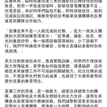
設施有限，臨時搭建高達三米的攝影台以獲得理想拍攝
角度。然而一早抵達現場時，卻發現發電機電量不足，
供電受阻，幸好同學們臨危不亂，即時排除狀況，順利
完成架設與測試。種種突發狀況考驗著直播團隊的反應
速度與團隊合作能力。
「直播從來不是一人能完成的任務。」從大一就加入團
隊的大四學姐陳昱潔表示：「從導播、攝影、收音、燈
光到畫面控管，每一個環節都環環相扣，少了誰都不
行。我們平時雖然辛苦練習，但每次直播結束都特別有
成就感。」
系主任劉敦瑞也表示，透過實戰訓練，同學們不僅技術
能力突飛猛進，更學會如何臨場應變、溝通協調，這些
都是未來媒體工作不可或缺的關鍵能力。此次任務的成
功，不僅是學生們努力的成果，也展現了大傳系教學與
實作並重的教育理念。
直播工作的背後，是一個龐大、縝密且持續努力的團
隊。感謝學校及大傳系全體師生的全力支持，讓學生有
機會在真實場域中磨練技藝。我們誠摯歡迎更多熱血的
同學加入直播團隊，透過每一次挑戰，不斷突破自我，