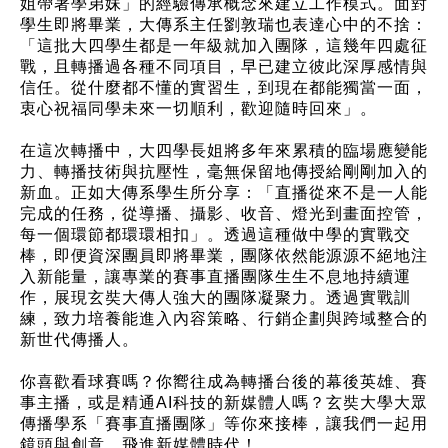
姐帶著學弟妹」的經驗傳承概念來建立工作模式。面對
學生即將畢業，大傳系主任劉敦瑞也表達心中的不捨：
「這批大四學生都是一年級就加入團隊，這幾年四處征
戰，且轉播過各種不同項目，早已建立彼此深厚感情與
信任。從什麼都不懂的實習生，到現在都能獨當一面，
衷心祝福同學未來一切順利，歡迎隨時回來」。
在這次轉播中，大四學長姐將多年來累積的臨場應變能
力、轉播技術與抗壓性，毫無保留地傳授給剛剛加入的
新血。正如大傳系學生所分享：「直播從來不是一人能
完成的任務，從導播、攝影、收音、燈光到畫面控管，
每一個環節都環環相扣」。透過這種做中學的實戰交
棒，即便資深團員即將畢業，團隊依然能源源不絕地注
入新能量，讓專業的賽事直播團隊生生不息地持續運
作，展現玄奘大傳人強大的團隊凝聚力。透過實戰訓
練，致力培養能進入內容策略、行銷企劃與跨域整合的
新世代傳播人。
你喜歡看球賽嗎？你嚮往成為轉播台後的幕後英雄、賽
事主播，或是精通AI科技的新媒體人嗎？玄奘大學大眾
傳播學系「賽事直播團隊」等你來接棒，讓我們一起用
鏡頭與創意，飛進新媒體時代！