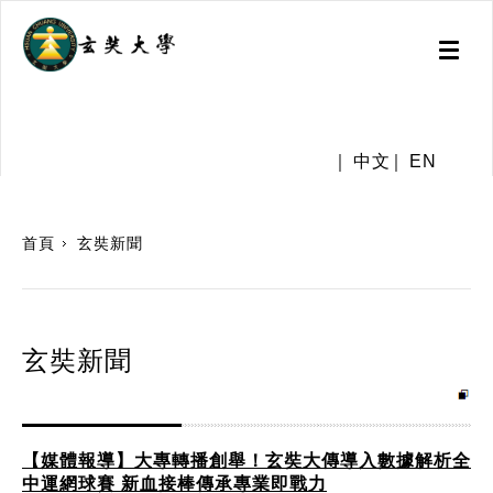
Toggl
naviga
.
中文
EN
:::
首頁
玄奘新聞
玄奘新聞
【媒體報導】大專轉播創舉！玄奘大傳導入數據解析全
中運網球賽 新血接棒傳承專業即戰力