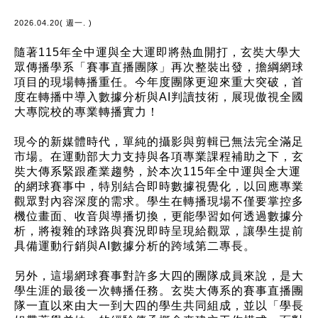
2026.04.20( 週一. )
隨著115年全中運與全大運即將熱血開打，玄奘大學大
眾傳播學系「賽事直播團隊」再次整裝出發，擔綱網球
項目的現場轉播重任。今年度團隊更迎來重大突破，首
度在轉播中導入數據分析與AI判讀技術，展現傲視全國
大專院校的專業轉播實力！
現今的新媒體時代，單純的攝影與剪輯已無法完全滿足
市場。在運動部大力支持與各項專業課程補助之下，玄
奘大傳系緊跟產業趨勢，於本次115年全中運與全大運
的網球賽事中，特別結合即時數據視覺化，以回應專業
觀眾對內容深度的需求。學生在轉播現場不僅要掌控多
機位畫面、收音與導播切換，更能學習如何透過數據分
析，將複雜的球路與賽況即時呈現給觀眾，讓學生提前
具備運動行銷與AI數據分析的跨域第二專長。
另外，這場網球賽事對許多大四的團隊成員來說，是大
學生涯的最後一次轉播任務。玄奘大傳系的賽事直播團
隊一直以來由大一到大四的學生共同組成，並以「學長