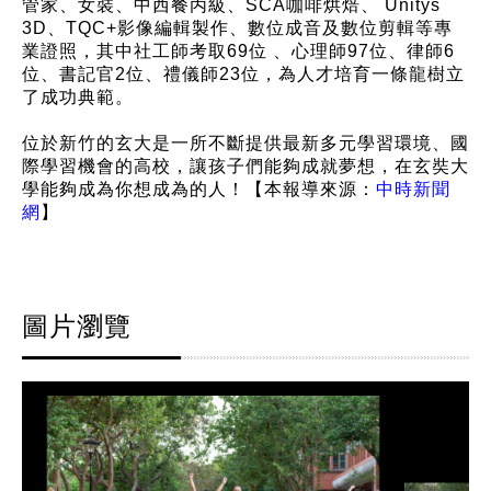
管家、女裝、中西餐丙級、SCA咖啡烘焙、 Unitys
3D、TQC+影像編輯製作、數位成音及數位剪輯等專
業證照，其中社工師考取69位 、心理師97位、律師6
位、書記官2位、禮儀師23位，為人才培育一條龍樹立
了成功典範。
位於新竹的玄大是一所不斷提供最新多元學習環境、國
際學習機會的高校，讓孩子們能夠成就夢想，在玄奘大
學能夠成為你想成為的人！【本報導來源：
中時新聞
網
】
圖片瀏覽