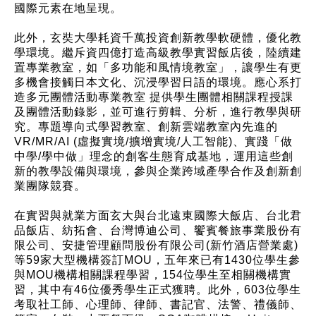
國際元素在地呈現。
此外，玄奘大學耗資千萬投資創新教學軟硬體，優化教
學環境。繼斥資四億打造高級教學實習飯店後，陸續建
置專業教室，如「多功能和風情境教室」，讓學生有更
多機會接觸日本文化、沉浸學習日語的環境。應心系打
造多元團體活動專業教室 提供學生團體相關課程授課
及團體活動錄影，並可進行剪輯、分析，進行教學與研
究。專題導向式學習教室、創新雲端教室內先進的
VR/MR/AI (虛擬實境/擴增實境/人工智能)、實踐「做
中學/學中做」理念的創客生態育成基地，運用這些創
新的教學設備與環境，參與企業跨域產學合作及創新創
業團隊競賽。
在實習與就業方面玄大與台北遠東國際大飯店、台北君
品飯店、紡拓會、台灣博迪公司、饗賓餐旅事業股份有
限公司、安捷管理顧問股份有限公司(新竹酒店營業處)
等59家大型機構簽訂MOU，五年來已有1430位學生參
與MOU機構相關課程學習，154位學生至相關機構實
習，其中有46位優秀學生正式獲聘。此外，603位學生
考取社工師、心理師、律師、書記官、法警、禮儀師、