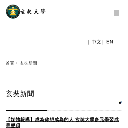
Toggl
naviga
.
中文
EN
:::
首頁
玄奘新聞
玄奘新聞
【媒體報導】成為你想成為的人 玄奘大學多元學習成
果豐碩