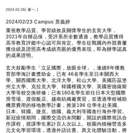
2024.02.26( 週一. )
2024/02/23 Campus 景義婷
重視教學品質、學習績效及關懷學生的玄奘大學，
2021年自辦品保，受評系所全數通過，教學品質獲得
高等教育評鑑中心認可與肯定。學生征戰國內外競賽屢
獲佳績及證照高考成績亮眼的優秀表現，即為辦學認真
的成果證明。
玄大鼓勵學生「立足國際，放眼全球」，連續8年獲教
育部學海計畫獎助金，已有 46名學生至日本關西大
學、關西國際大學、北洋大學、松山大學、美國匹茲堡
州立大學、克拉克大學、韓國檀國大學、英國密德薩斯
大學等校交換研修；已有160名學生前往日本大型國際
滑雪場、渡假飯店、越南紡織廠實習，並透過學校補助
機票費用的移地教學計畫，推派196 位學生赴美國、
日本、韓國、捷克、德國、義大利等國進行海外學習。
新冠疫情期間，國際交流仍未間斷，開設的國際視訊合
作課程，授課學生累計百人次以上。校園內積極營造多
元文化學習環境，透過外語比賽、異文化體驗活動，將