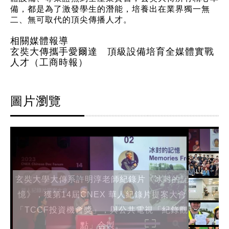
備，都是為了激發學生的潛能，培養出在業界獨一無
二、無可取代的頂尖傳播人才。
相關媒體報導
玄奘大傳攜手愛爾達 頂級設備培育全媒體實戰
人才（工商時報）
圖片瀏覽
玄奘大學大傳系許明淳老師紀錄片《冰封的記
憶》，獲第14屆CNEX 華人紀錄片提案大會
「TCCF投資機會獎」，與公共電視「紀錄觀
點」合製。