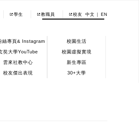
學生
教職員
校友
中文
EN
粉絲專頁& Instagram
校園生活
玄奘大學YouTube
校園虛擬實境
雲來社教中心
新生專區
校友傑出表現
30+大學