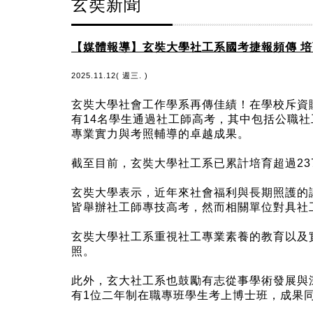
玄奘新聞
【媒體報導】玄奘大學社工系國考捷報頻傳 培
2025.11.12( 週三. )
玄奘大學社會工作學系再傳佳績！在學校斥資
有14名學生通過社工師高考，其中包括公職社
專業實力與考照輔導的卓越成果。
截至目前，玄奘大學社工系已累計培育超過2
玄奘大學表示，近年來社會福利與長期照護的
皆舉辦社工師專技高考，然而相關單位對具社
玄奘大學社工系重視社工專業素養的教育以及
照。
此外，玄大社工系也鼓勵有志從事學術發展與
有1位二年制在職專班學生考上博士班，成果