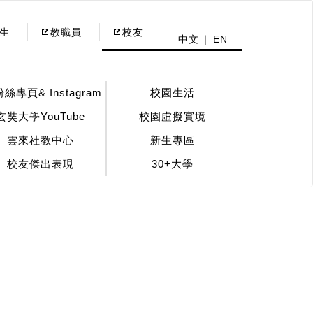
生
教職員
校友
中文
EN
粉絲專頁& Instagram
校園生活
玄奘大學YouTube
校園虛擬實境
雲來社教中心
新生專區
校友傑出表現
30+大學