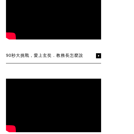
90秒大挑戰，愛上玄奘．教務長怎麼說