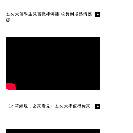
玄奘大傳學生見習職棒轉播 校長到場熱情應
援
〈才華綻現．玄來看見〉玄奘大學值得你來