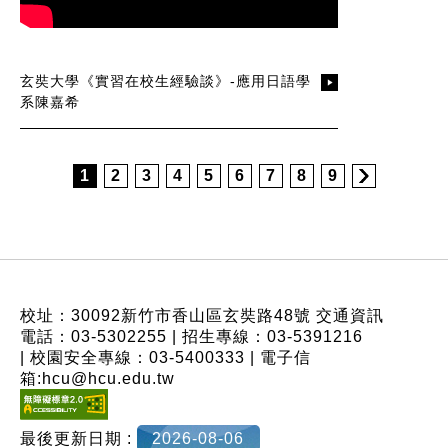
玄奘大學《實習在校生經驗談》-應用日語學
系陳嘉希
1
2
3
4
5
6
7
8
9
:::
校址：30092新竹市香山區玄奘路48號
交通資訊
電話：03-5302255 | 招生專線：03-5391216
| 校園安全專線：03-5400333 | 電子信
箱:hcu@hcu.edu.tw
最後更新日期 :
2026-08-06