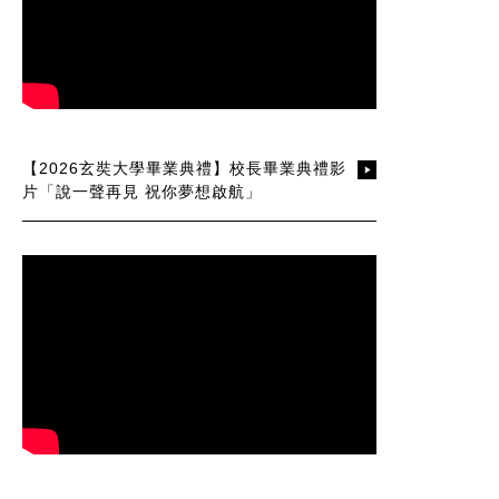
【2026玄奘大學畢業典禮】校長畢業典禮影
片「說一聲再見 祝你夢想啟航」