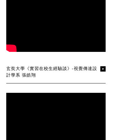
玄奘大學《實習在校生經驗談》-視覺傳達設
計學系 張皓翔