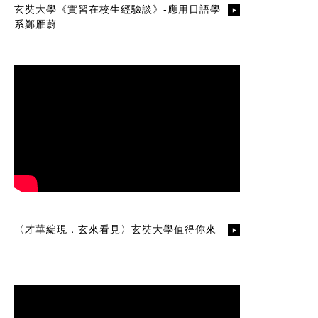
玄奘大學《實習在校生經驗談》-應用日語學
系鄭雁蔚
〈才華綻現．玄來看見〉玄奘大學值得你來