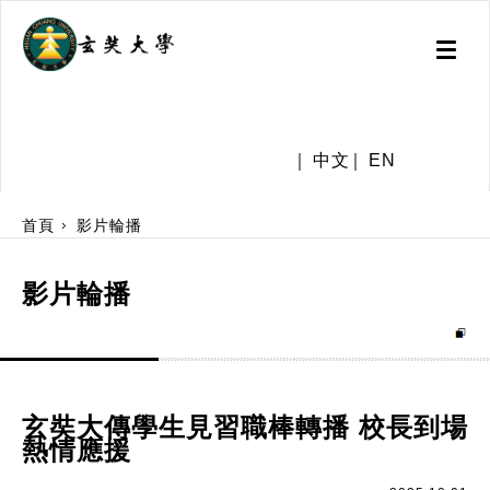
Toggl
naviga
.
中文
EN
:::
首頁
影片輪播
影片輪播
玄奘大傳學生見習職棒轉播 校長到場
熱情應援