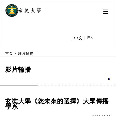
Toggl
naviga
.
中文
EN
:::
首頁
影片輪播
影片輪播
玄奘大學《您未來的選擇》大眾傳播
學系