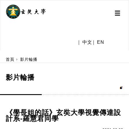
Toggl
naviga
.
中文
EN
:::
首頁
影片輪播
影片輪播
《學長姐的話》玄奘大學視覺傳達設
計系-羅慧君同學