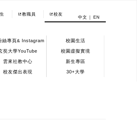
生
教職員
校友
中文
EN
粉絲專頁& Instagram
校園生活
玄奘大學YouTube
校園虛擬實境
雲來社教中心
新生專區
校友傑出表現
30+大學