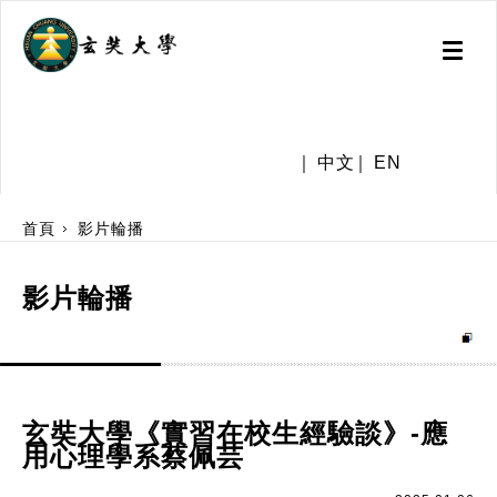
Toggl
naviga
.
中文
EN
:::
首頁
影片輪播
影片輪播
玄奘大學《實習在校生經驗談》-應
用心理學系蔡佩芸